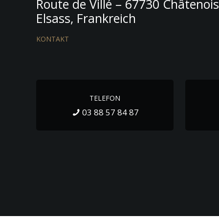
Route de Villé – 67730 Châtenoi
Elsass, Frankreich
KONTAKT
TELEFON
03 88 57 84 87