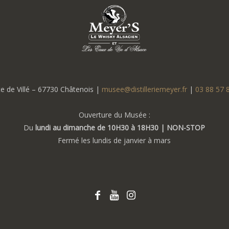
e de Villé – 67730 Châtenois |
musee@distilleriemeyer.fr
|
03 88 57 
Ouverture du Musée :
Du
lundi au dimanche de 10H30 à 18H30 | NON-STOP
Fermé les lundis de janvier à mars